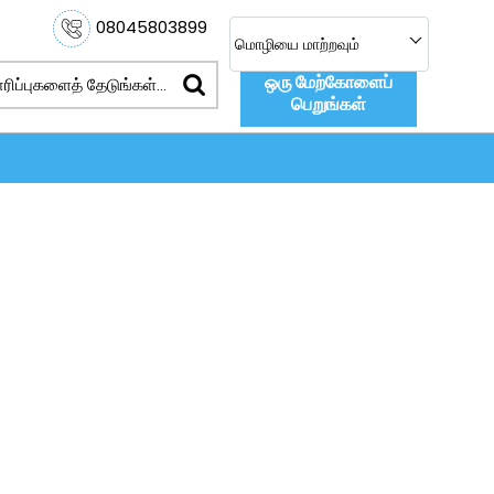
08045803899
மொழியை மாற்றவும்
ஒரு மேற்கோளைப்
பெறுங்கள்