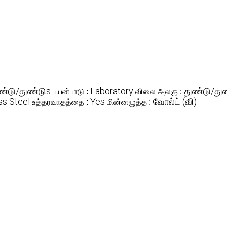
ண்டு/துண்டுs
Laboratory
துண்டு/து
பயன்பாடு :
விலை அலகு :
ss Steel
Yes
வோல்ட் (வி)
உத்தரவாதத்தை :
மின்னழுத்த :