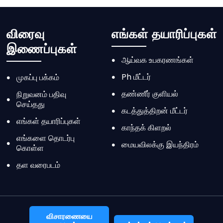
விரைவு
எங்கள் தயாரிப்புகள்
இணைப்புகள்
ஆய்வக உபகரணங்கள்
Ph மீட்டர்
முகப்பு பக்கம்
தண்ணீர் குளியல்
நிறுவனம் பதிவு
செய்தது
கடத்துத்திறன் மீட்டர்
எங்கள் தயாரிப்புகள்
காந்தக் கிளறல்
எங்களை தொடர்பு
மையவிலக்கு இயந்திரம்
கொள்ள
செங்குத்து ஆட்டோகிளேவ்
தள வரைபடம்
ஆய்வக அடுப்பு
ஆய்வக எடை சமநிலைகள்
ஆய்வக சூடான தட்டுகள்
விசாரணையை