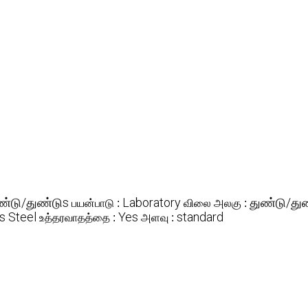
ண்டு/துண்டுs
Laboratory
துண்டு/து
பயன்பாடு :
விலை அலகு :
s Steel
Yes
standard
உத்தரவாதத்தை :
அளவு :