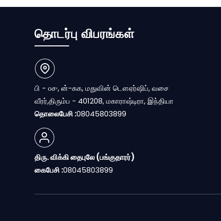
தொடர்பு விபரங்கள்
பி - ௦௪, ன்-௧௧, மதுவின் டௌஏர்ஷிப், வசை
வீரர்,திரும்ப - 401208, மகாராஷ்டிரா, இந்தியா
தொலைபேசி :
08045803899
திரு. விக்கி தைபுலே
(
பங்குதாரர்
)
கைபேசி :
08045803899